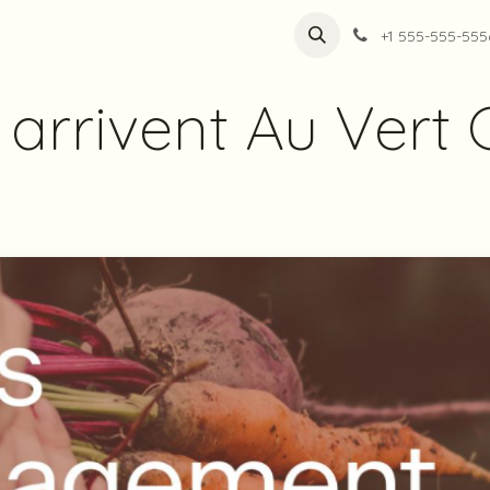
rir le HV
Produits
Points de vente
Contact
Trucs e
+1 555-555-555
 arrivent Au Vert 