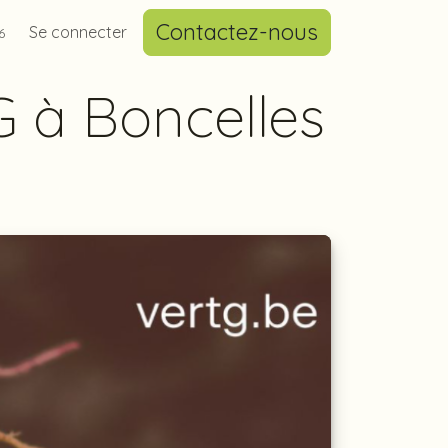
Contactez-nous
t astuces
Se connecter
News
6
G à Boncelles