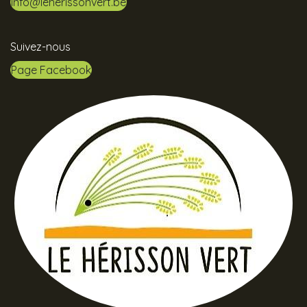
info@leherissonvert.be
Suivez-nous
Page Facebook