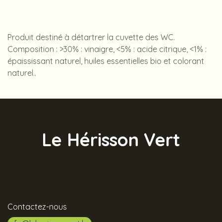
Produit destiné à détartrer la cuvette des WC.
Composition : >30% : vinaigre, <5% : acide citrique, <1% :
épaississant naturel, huiles essentielles bio et colorant
naturel..
Le Hérisson Vert
Contactez-nous