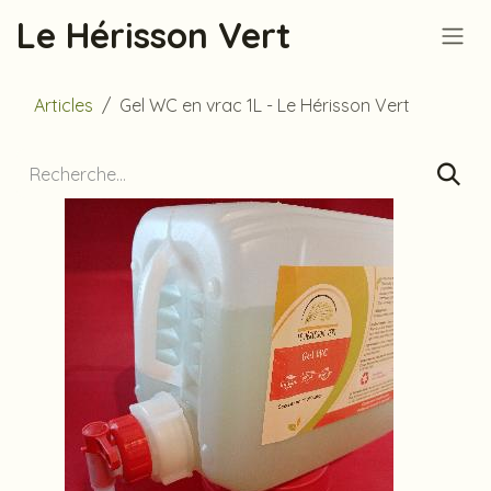
Se rendre au contenu
Le Hérisson Vert
Articles
Gel WC en vrac 1L - Le Hérisson Vert